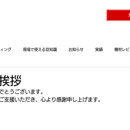
クニカルパートナー UTAO STUDIO ウタオースタジオ（東京都杉並区）
流れ
費用の目安
制作実績
ィング
現場で使える豆知識
お知らせ
実績
機材レビ
挨拶
でとうございます。
ご支援いただき、心より感謝申し上げます。