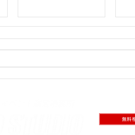
「いい音」とは何か？〜PA
有線
は自己満足になってはいけな
クを
い〜
無料