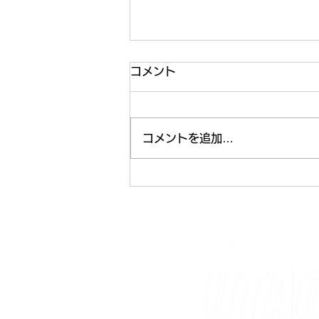
コメント
コメントを追加…
3DプリンターでBlackmagic
Designコンバーター用収納
トレイを作ってみた話