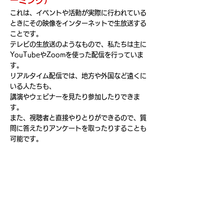
ーミング）
これは、イベントや活動が実際に行われている
ときに
その映像をインターネットで生放送する
ことです。
テレビの生放送のようなもので、
私たちは主に
YouTubeやZoomを使った配信を行っていま
す。
リアルタイム配信では、地方や外国など遠くに
いる人たちも、
講演やウェビナーを見たり参加したりできま
す。
また、視聴者と直接やりとりができるので、質
問に答えたりアンケートを取ったりすることも
可能です。
②オンデマンド配信
これは、既に録画されたビデオをいつでもイン
ターネットで見ることができる形式
です。
映像配信は、インターネットが
広がるにつれて
急速に発展しています。
現在は小規模な配信でもテレビ番組のような演