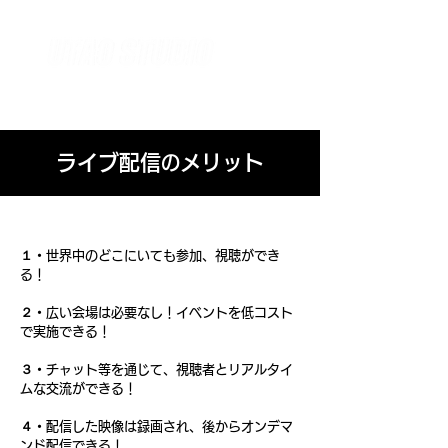
【全国対応】イベント技術をワンストップで支えるテクニカルパートナー UTAO STUDIO ウタオースタジオ
（東京都杉並区）
ライブ配信
メリット
の
１・
世界中のどこにいても参加、視聴ができ
る！
２・
広い会場は必要なし！イベントを低コスト
で実施できる！
３・
チャット等を通じて、視聴者とリアルタイ
ムな交流ができる！
４・
配信した映像は録画され、後からオンデマ
ンド配信できる！