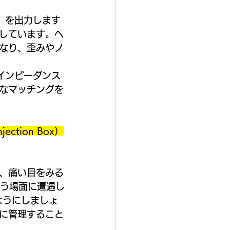
）を出力します
待しています。ヘ
になり、歪みやノ
のインピーダンス
なマッチングを
jection Box）
、痛い目をみる
いう場面に遭遇し
ようにしましょ
に管理すること