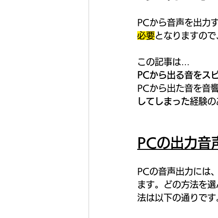
PCから音声を出力
必要
となりますので
この記事は…
PCから出る音をス
PCから出た音を音
してしまった
経験の
PCの出力音
PCの音声出力には、
ます。どの方法を選
法は以下の通りです