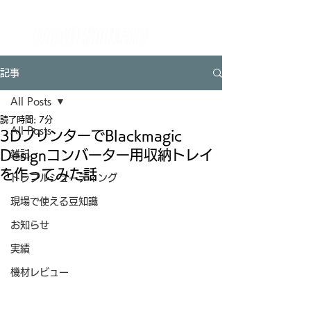
【全国対応】イベント技術をワンストップで支えるテクニカルパートナー UTAO STUDIO ウタオースタジオ
（東京都杉並区）
記事
All Posts
読了時間: 7分
All Posts
3DプリンターでBlackmagic
Designコンバーター用収納トレイ
雑記
を作ってみた話
トラブルシューティング
現場で使える豆知識
お知らせ
実績
機材レビュー