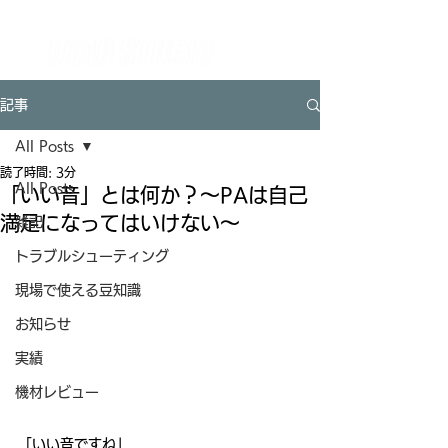
【全国対応】イベント技術をワンストップで支えるテクニカルパートナー UTAO STUDIO ウタオースタジオ
（東京都杉並区）
記事
All Posts
読了時間: 3分
All Posts
「いい音」とは何か？〜PAは自己
満足になってはいけない〜
雑記
トラブルシューティング
現場で使える豆知識
お知らせ
実績
機材レビュー
「いい音ですね」