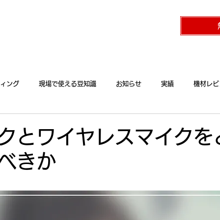
クニカルパートナー UTAO STUDIO ウタオースタジオ（東京都杉並区）
流れ
費用の目安
制作実績
ィング
現場で使える豆知識
お知らせ
実績
機材レビ
クとワイヤレスマイクを
べきか