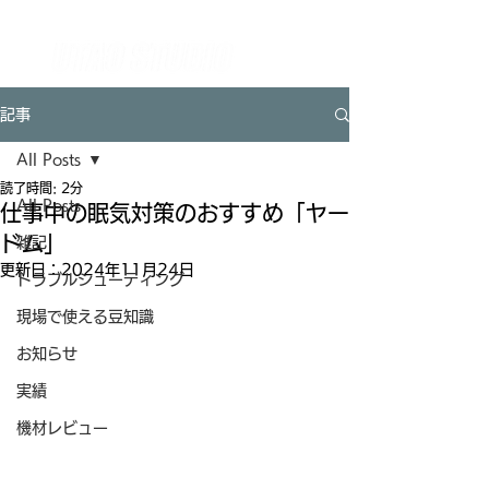
【全国対応】イベント技術をワンストップで支えるテクニカルパートナー UTAO STUDIO ウタオースタジオ
（東京都杉並区）
記事
All Posts
読了時間: 2分
All Posts
仕事中の眠気対策のおすすめ「ヤー
ドム」
雑記
更新日：
2024年11月24日
トラブルシューティング
現場で使える豆知識
お知らせ
実績
機材レビュー